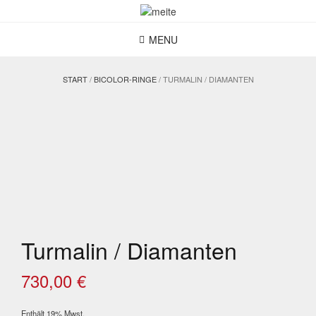
Skip
to
content
MENU
START
/
BICOLOR-RINGE
/ TURMALIN / DIAMANTEN
Turmalin / Diamanten
730,00
€
Enthält 19% Mwst.