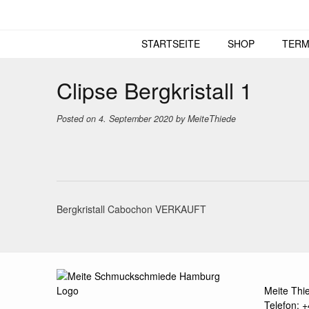
Skip
to
content
STARTSEITE
SHOP
TERM
Clipse Bergkristall 1
Posted on
4. September 2020
by
MeiteThiede
Post
Bergkristall Cabochon VERKAUFT
navigation
Meite Thi
Telefon: