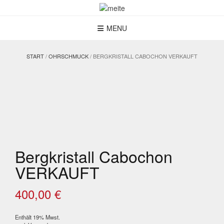
Skip
to
content
MENU
START
/
OHRSCHMUCK
/ BERGKRISTALL CABOCHON VERKAUFT
Bergkristall Cabochon
VERKAUFT
400,00
€
Enthält 19% Mwst.