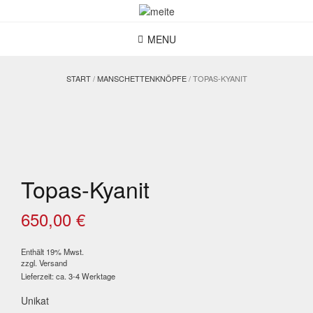
Skip
to
content
MENU
START
/
MANSCHETTENKNÖPFE
/ TOPAS-KYANIT
Topas-Kyanit
650,00
€
Enthält 19% Mwst.
zzgl.
Versand
Lieferzeit: ca. 3-4 Werktage
Unikat