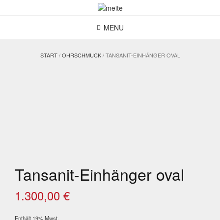
Skip
to
content
MENU
START
/
OHRSCHMUCK
/ TANSANIT-EINHÄNGER OVAL
Tansanit-Einhänger oval
1.300,00
€
Enthält 19% Mwst.