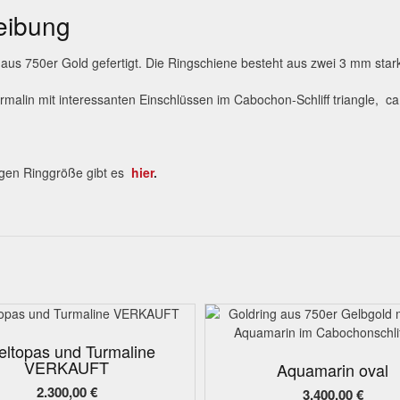
eibung
t aus 750er Gold gefertigt. Die Ringschiene besteht aus zwei 3 mm sta
urmalin mit interessanten Einschlüssen im Cabochon-Schliff triangle, c
tigen Ringgröße gibt es
hier
.
eltopas und Turmaline
VERKAUFT
Aquamarin oval
2.300,00
€
3.400,00
€