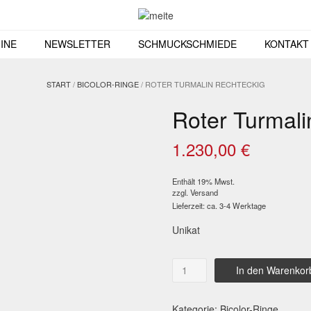
INE
NEWSLETTER
SCHMUCKSCHMIEDE
KONTAKT
START
/
BICOLOR-RINGE
/ ROTER TURMALIN RECHTECKIG
Roter Turmali
1.230,00
€
Enthält 19% Mwst.
zzgl.
Versand
Lieferzeit: ca. 3-4 Werktage
Unikat
Roter
In den Warenkor
Turmalin
rechteckig
Menge
Kategorie:
Bicolor-Ringe