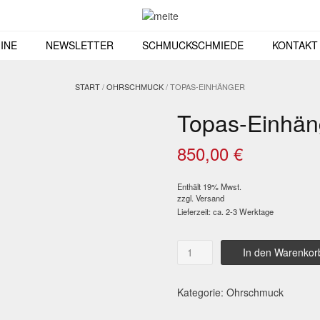
INE
NEWSLETTER
SCHMUCKSCHMIEDE
KONTAKT
START
/
OHRSCHMUCK
/ TOPAS-EINHÄNGER
Topas-Einhän
850,00
€
Enthält 19% Mwst.
zzgl.
Versand
Lieferzeit: ca. 2-3 Werktage
Topas-
In den Warenkor
Einhänger
Menge
Kategorie:
Ohrschmuck