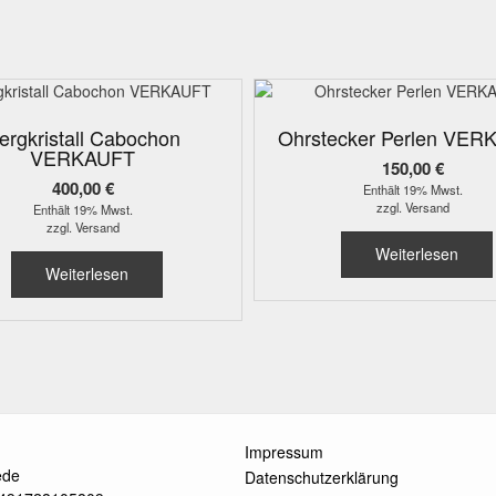
ergkristall Cabochon
Ohrstecker Perlen VER
VERKAUFT
150,00
€
400,00
€
Enthält 19% Mwst.
zzgl.
Versand
Enthält 19% Mwst.
zzgl.
Versand
Weiterlesen
Weiterlesen
Impressum
ede
Datenschutzerklärung