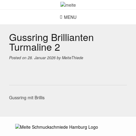
Skip
to
content
MENU
Gussring Brillianten
Turmaline 2
Posted on
28. Januar 2026
by
MeiteThiede
Post
Gussring mit Brillis
navigation