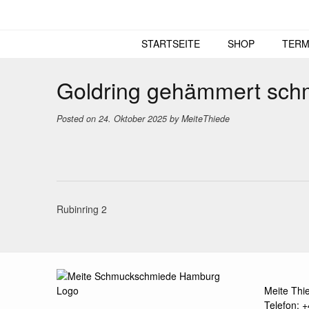
Skip
to
content
STARTSEITE
SHOP
TERM
Goldring gehämmert sch
Posted on
24. Oktober 2025
by
MeiteThiede
Post
Rubinring 2
navigation
Meite Thi
Telefon: