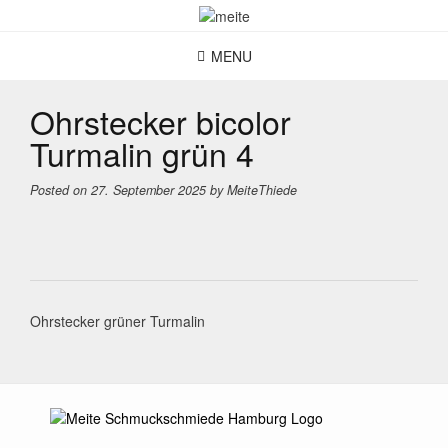
Skip
to
content
MENU
Ohrstecker bicolor
Turmalin grün 4
Posted on
27. September 2025
by
MeiteThiede
Post
Ohrstecker grüner Turmalin
navigation