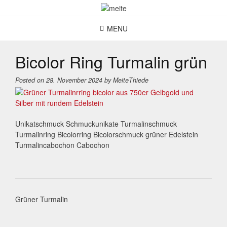
Skip
to
content
MENU
Bicolor Ring Turmalin grün
Posted on
28. November 2024
by
MeiteThiede
Unikatschmuck Schmuckunikate Turmalinschmuck
Turmalinring Bicolorring Bicolorschmuck grüner Edelstein
Turmalincabochon Cabochon
Post
Grüner Turmalin
navigation