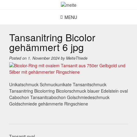
Skip
to
content
MENU
Tansanitring Bicolor
gehämmert 6 jpg
Posted on
1. November 2024
by
MeiteThiede
Unikatschmuck Schmuckunikate Tansanitschmuck
Tansanitring Bicolorring Bicolorschmuck blauer Edelstein oval
Cabochon Tansanitcabochon Golschmiedeschmuck
Goldschmiede gehämmerte Ringschiene
Post
Tansanit oval