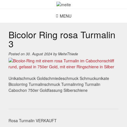
Skip
to
content
MENU
Bicolor Ring rosa Turmalin
3
Posted on
30. August 2024
by
MeiteThiede
Unikatschmuck Goldschmiedeschmuck Schmuckunikate
Bicolorring Turmalinschmuck Turmalinring Turmalin
Cabochon 750er Goldfassung Silberschiene
Post
Rosa Turmalin VERKAUFT
navigation