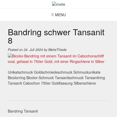
Skip
to
content
MENU
Bandring schwer Tansanit
8
Posted on
24. Juli 2024
by
MeiteThiede
Unikatschmuck Goldschmiedeschmuck Schmuckunikate
Bicolorring Bicolor-Schmuck Tansanitschmuck Tansanitring
Tansanit Cabochon 750er Goldfassung Silberschiene
Post
Bandring Tansanit
navigation