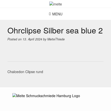
Skip
to
content
MENU
Ohrclipse Silber sea blue 2
Posted on
13. April 2024
by
MeiteThiede
Post
Chalcedon Clipse rund
navigation