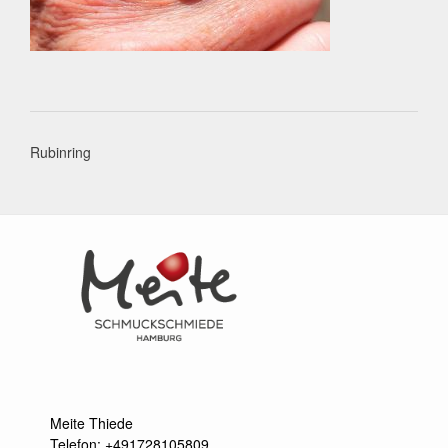
Post
Rubinring
navigation
Meite Thiede
Telefon: +491728105809