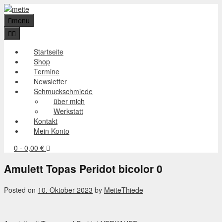
Skip
to
menu
content
Startseite
Shop
Termine
Newsletter
Schmuckschmiede
über mich
Werkstatt
Kontakt
Mein Konto
0
- 0,00 €
Amulett Topas Peridot bicolor 0
Posted on
10. Oktober 2023
by
MeiteThiede