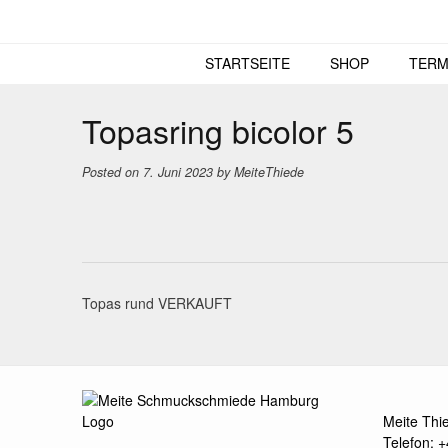
Skip
to
content
STARTSEITE
SHOP
TERM
Topasring bicolor 5
Posted on
7. Juni 2023
by
MeiteThiede
Post
Topas rund VERKAUFT
navigation
Meite Thi
Telefon: