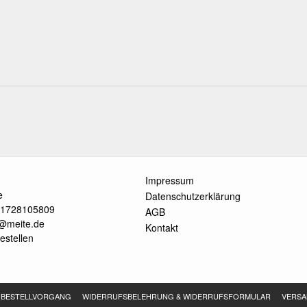
Impressum
e
Datenschutzerklärung
491728105809
AGB
o@meite.de
Kontakt
estellen
BESTELLVORGANG
WIDERRUFSBELEHRUNG & WIDERRUFSFORMULAR
VERSA