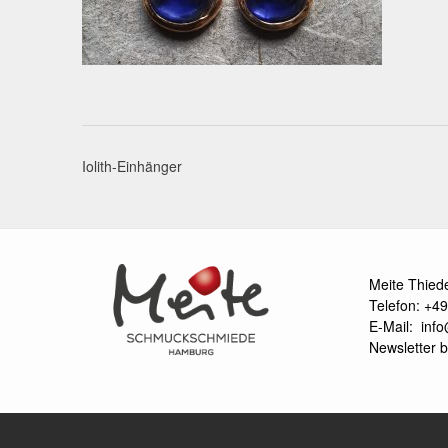
Post
Iolith-Einhänger
navigation
Meite Thied
Telefon: +
E-Mail:
inf
Newsletter b