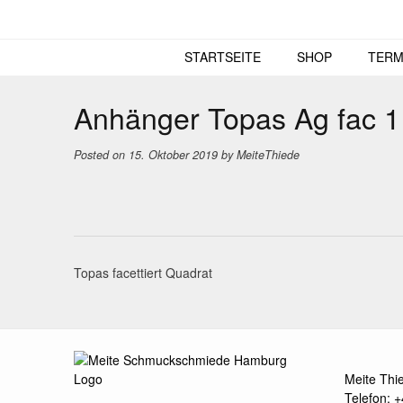
Skip
to
content
STARTSEITE
SHOP
TERM
Anhänger Topas Ag fac 1
Posted on
15. Oktober 2019
by
MeiteThiede
Post
Topas facettiert Quadrat
navigation
Meite Thi
Telefon: