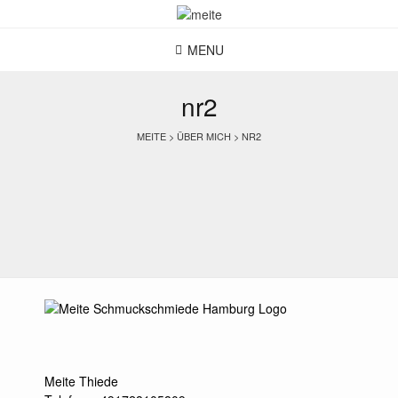
Skip
to
content
MENU
nr2
MEITE
>
ÜBER MICH
>
NR2
Meite Thiede